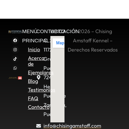
©2026 – Chising
MENÚ
CONTACTO
UBICACIÓN
C. 2 Sur
Amstaff Kennel –
PRINCIPAL
Inicio
11722,
Derechos Reservados
Acerca
Granjas
de
Puebla,
Ejemplares
72490
Blog
Heroica
Testimonios
Puebla de
FAQ
Zaragoza,
Contacto
Pue.
info@chisingamstaff.com