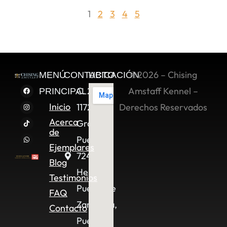
1
2
3
4
5
©2026 – Chising
MENÚ
CONTACTO
UBICACIÓN
C. 2 Sur
Amstaff Kennel –
PRINCIPAL
Inicio
11722,
Derechos Reservados
Acerca
Granjas
de
Puebla,
Ejemplares
72490
Blog
Heroica
Testimonios
Puebla de
FAQ
Zaragoza,
Contacto
Pue.