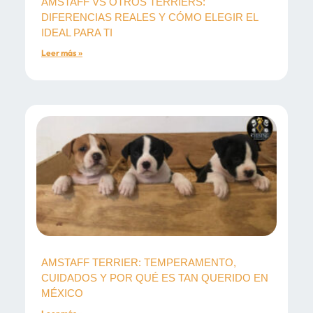
AMSTAFF VS OTROS TERRIERS:
DIFERENCIAS REALES Y CÓMO ELEGIR EL
IDEAL PARA TI
Leer más »
AMSTAFF TERRIER: TEMPERAMENTO,
CUIDADOS Y POR QUÉ ES TAN QUERIDO EN
MÉXICO