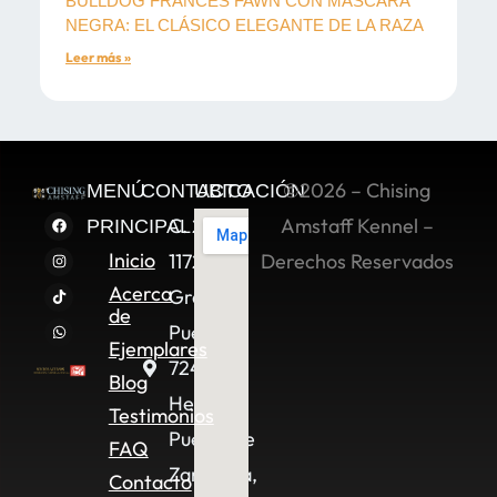
BULLDOG FRANCÉS FAWN CON MÁSCARA
NEGRA: EL CLÁSICO ELEGANTE DE LA RAZA
Leer más »
©2026 – Chising
MENÚ
CONTACTO
UBICACIÓN
C. 2 Sur
Amstaff Kennel –
PRINCIPAL
Inicio
11722,
Derechos Reservados
Acerca
Granjas
de
Puebla,
Ejemplares
72490
Blog
Heroica
Testimonios
Puebla de
FAQ
Zaragoza,
Contacto