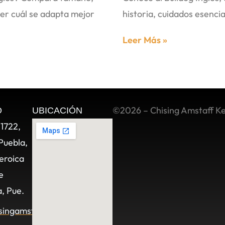
er cuál se adapta mejor
historia, cuidados esenci
Leer Más »
©2026 – Chising Amstaff K
O
UBICACIÓN
11722,
Puebla,
eroica
e
, Pue.
singamstaff.com