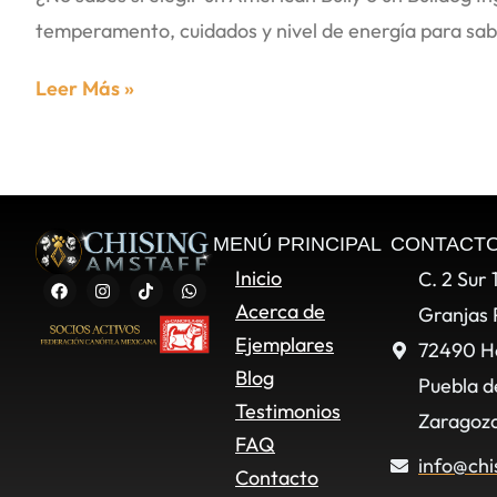
temperamento, cuidados y nivel de energía para sab
Leer Más »
MENÚ PRINCIPAL
CONTACT
Inicio
C. 2 Sur 
Acerca de
Granjas 
Ejemplares
72490 H
Blog
Puebla d
Testimonios
Zaragoza
FAQ
info@chi
Contacto