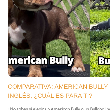
COMPARATIVA: AMERICAN BULLY
INGLÉS, ¿CUÁL ES PARA TI?
¿No sabes si elegir un American Bully o un Bulldog 