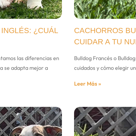
INGLÉS: ¿CUÁL
CACHORROS BUL
CUIDAR A TU N
ntamos las diferencias en
Bulldog Francés o Bulldog 
a se adapta mejor a
cuidados y cómo elegir un
Leer Más »