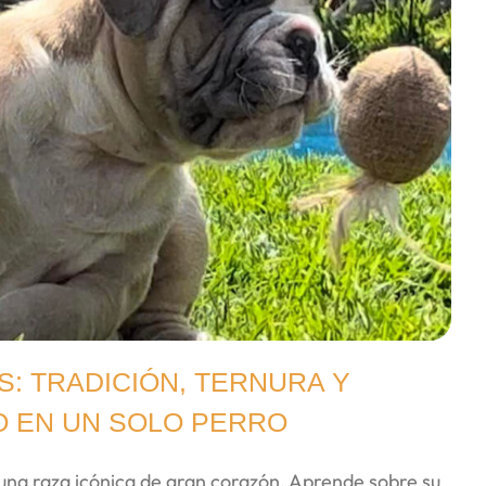
S: TRADICIÓN, TERNURA Y
 EN UN SOLO PERRO
 una raza icónica de gran corazón. Aprende sobre su