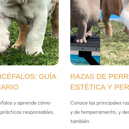
CÉFALOS: GUÍA
RAZAS DE PERR
IARIO
ESTÉTICA Y PE
céfalos y aprende cómo
Conoce las principales raz
n prácticas responsables.
y de temperamento, y desc
también