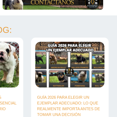
OG:
S
GUÍA 2026 PARA ELEGIR UN
SENCIAL
EJEMPLAR ADECUADO: LO QUE
RIO
REALMENTE IMPORTA ANTES DE
TOMAR UNA DECISIÓN