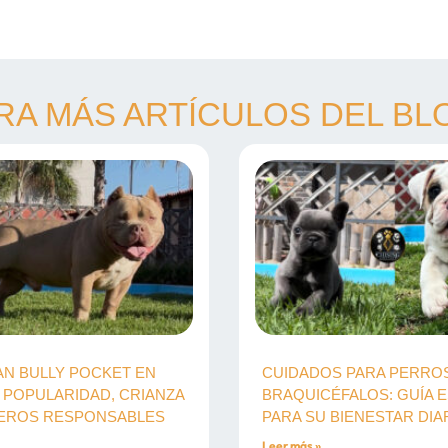
RA MÁS ARTÍCULOS DEL BL
N BULLY POCKET EN
CUIDADOS PARA PERRO
 POPULARIDAD, CRIANZA
BRAQUICÉFALOS: GUÍA E
DEROS RESPONSABLES
PARA SU BIENESTAR DIA
Leer más »