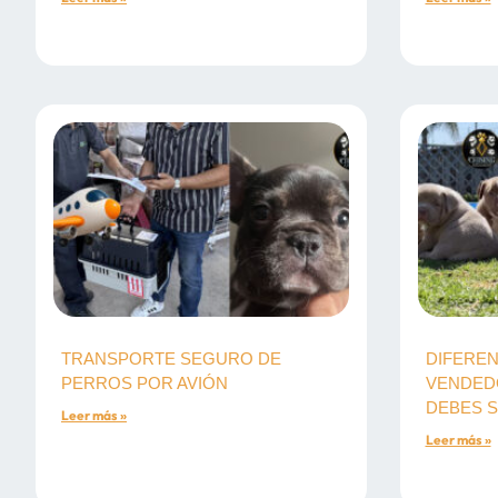
TRANSPORTE SEGURO DE
DIFEREN
PERROS POR AVIÓN
VENDED
DEBES S
Leer más »
Leer más »