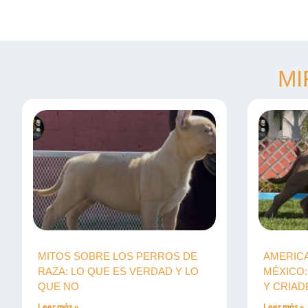
MI
MITOS SOBRE LOS PERROS DE
AMERICA
RAZA: LO QUE ES VERDAD Y LO
MÉXICO:
QUE NO
Y CRIA
Leer más »
Leer más »