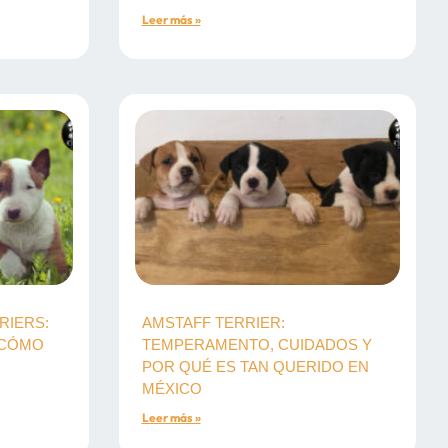
Leer más »
RIERS:
AMSTAFF TERRIER:
 CÓMO
TEMPERAMENTO, CUIDADOS Y
POR QUÉ ES TAN QUERIDO EN
MÉXICO
Leer más »