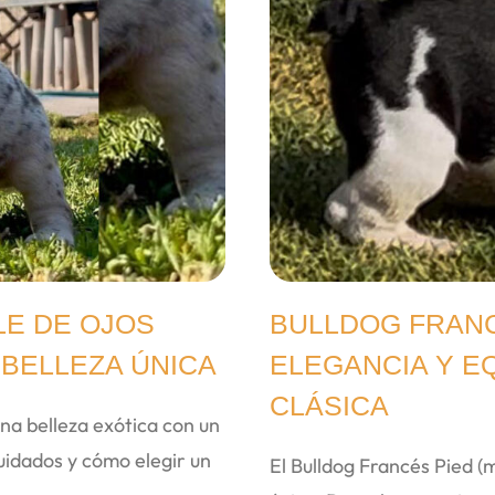
E DE OJOS
BULLDOG FRANC
 BELLEZA ÚNICA
ELEGANCIA Y E
CLÁSICA
na belleza exótica con un
idados y cómo elegir un
El Bulldog Francés Pied 