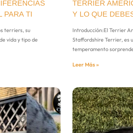
DIFERENCIAS
TERRIER AMERI
 PARA TI
Y LO QUE DEBE
s terriers, su
Introducción:El Terrier
de vida y tipo de
Staffordshire Terrier, es 
temperamento sorprenden
Leer Más »