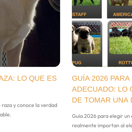
ZA: LO QUE ES
GUÍA 2026 PARA
ADECUADO: LO 
DE TOMAR UNA 
 raza y conoce la verdad
able.
Guía 2026 para elegir un
realmente importan al ele