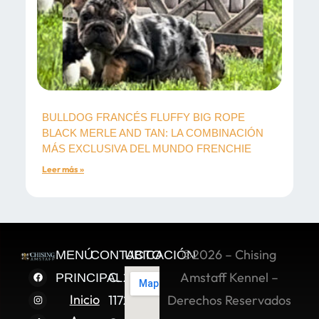
BULLDOG FRANCÉS FLUFFY BIG ROPE
BLACK MERLE AND TAN: LA COMBINACIÓN
MÁS EXCLUSIVA DEL MUNDO FRENCHIE
Leer más »
©2026 – Chising
MENÚ
CONTACTO
UBICACIÓN
C. 2 Sur
Amstaff Kennel –
PRINCIPAL
Inicio
11722,
Derechos Reservados