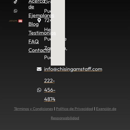
Acerca
Granjas
de
Puebla,
Ejemplares
72490
Blog
Heroica
Testimonios
Puebla de
FAQ
Zaragoza,
Contacto
Pue.
info@chisingamstaff.com
222-
456-
4874
Términos y Condiciones
|
Política de Privacidad
|
Exención de
Responsabilidad