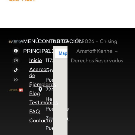
©2026 – Chising
MENÚ
CONTACTO
UBICACIÓN
C. 2 Sur
Amstaff Kennel –
PRINCIPAL
Inicio
11722,
Derechos Reservados
Acerca
Granjas
de
Puebla,
Ejemplares
72490
Blog
Heroica
Testimonios
Puebla de
FAQ
Zaragoza,
Contacto
Pue.