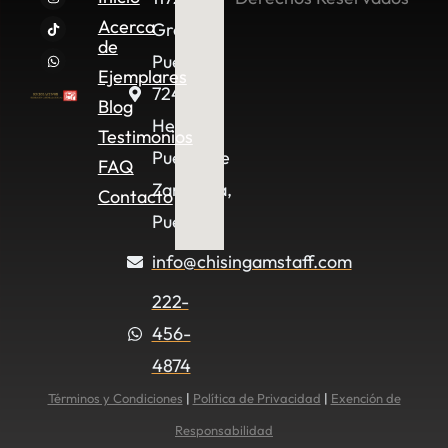
Acerca
Granjas
de
Puebla,
Ejemplares
72490
Blog
Heroica
Testimonios
Puebla de
FAQ
Zaragoza,
Contacto
Pue.
info@chisingamstaff.com
222-
456-
4874
Términos y Condiciones
|
Política de Privacidad
|
Exención de
Responsabilidad