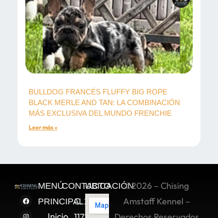
BULLDOG FRANCÉS FLUFFY BIG ROPE
BLACK MERLE AND TAN: LA COMBINACIÓN
MÁS EXCLUSIVA DEL MUNDO FRENCHIE
Leer más »
©2026 – Chising
MENÚ
CONTACTO
UBICACIÓN
C. 2 Sur
Amstaff Kennel –
PRINCIPAL
Inicio
11722,
Derechos Reservados