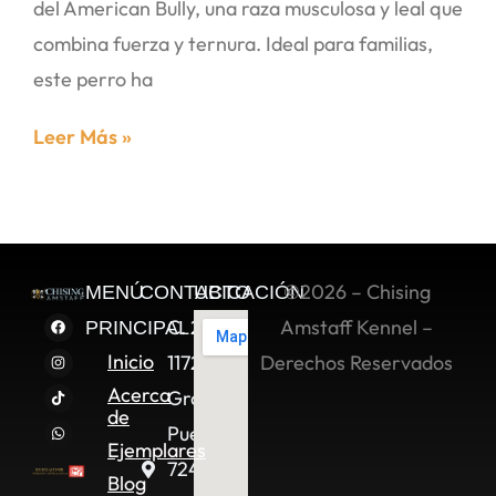
del American Bully, una raza musculosa y leal que
combina fuerza y ternura. Ideal para familias,
este perro ha
Leer Más »
©2026 – Chising
MENÚ
CONTACTO
UBICACIÓN
C. 2 Sur
Amstaff Kennel –
PRINCIPAL
Inicio
11722,
Derechos Reservados
Acerca
Granjas
de
Puebla,
Ejemplares
72490
Blog