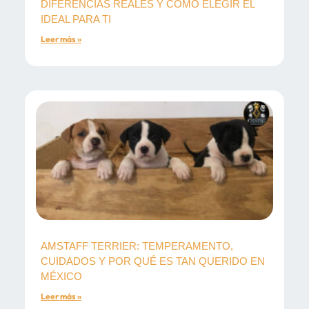
DIFERENCIAS REALES Y CÓMO ELEGIR EL
IDEAL PARA TI
Leer más »
AMSTAFF TERRIER: TEMPERAMENTO,
CUIDADOS Y POR QUÉ ES TAN QUERIDO EN
MÉXICO
Leer más »