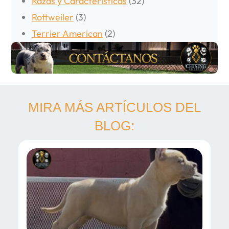
Razas y Características
(32)
Rottweiler
(3)
Terrier American
(2)
MIRA MÁS ARTÍCULOS DEL
BLOG: