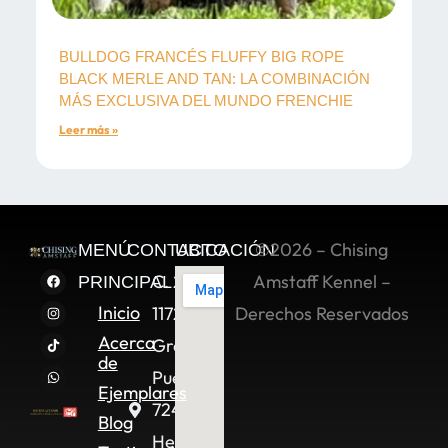
BULLDOG FRANCÉS FLUFFY BIG ROPE
BLACK MERLE AND TAN: LA COMBINACIÓN
MÁS EXCLUSIVA DEL MUNDO FRENCHIE
Leer más »
©2026 – Chising
MENÚ
CONTACTO
UBICACIÓN
C. 2 Sur
Amstaff Kennel –
PRINCIPAL
Inicio
11722,
Derechos Reservados
Acerca
Granjas
de
Puebla,
Ejemplares
72490
Blog
Heroica