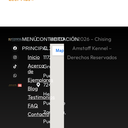
©2026 – Chising
MENÚ
CONTACTO
UBICACIÓN
C. 2 Sur
Amstaff Kennel –
PRINCIPAL
Inicio
11722,
Derechos Reservados
Acerca
Granjas
de
Puebla,
Ejemplares
72490
Blog
Heroica
Testimonios
Puebla de
FAQ
Zaragoza,
Contacto
Pue.