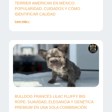
TERRIER AMERICAN EN MÉXICO:
POPULARIDAD, CUIDADOS Y CÓMO
IDENTIFICAR CALIDAD
Leer más »
BULLDOG FRANCÉS LILAC FLUFFY BIG
ROPE: SUAVIDAD, ELEGANCIA Y GENÉTICA
PREMIUM EN UNA SOLA COMBINACIÓN