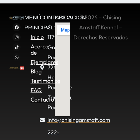
©2026 – Chising
MENÚ
CONTACTO
UBICACIÓN
C. 2 Sur
Amstaff Kennel –
PRINCIPAL
Inicio
11722,
Derechos Reservados
Acerca
Granjas
de
Puebla,
Ejemplares
72490
Blog
Heroica
Testimonios
Puebla de
FAQ
Zaragoza,
Contacto
Pue.
info@chisingamstaff.com
222-