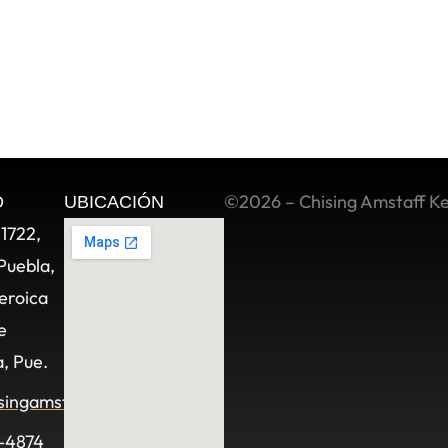
©2026 – Chising Amstaff K
O
UBICACIÓN
11722,
Puebla,
eroica
e
, Pue.
singamstaff.com
-4874