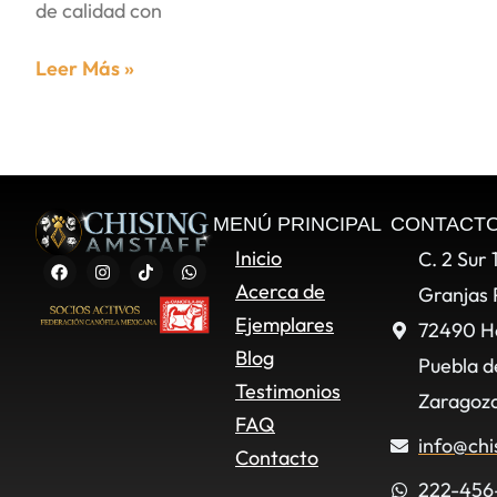
de calidad con
Leer Más »
MENÚ PRINCIPAL
CONTACT
Inicio
C. 2 Sur 
Acerca de
Granjas 
Ejemplares
72490 H
Blog
Puebla d
Testimonios
Zaragoza
FAQ
info@chi
Contacto
222-456