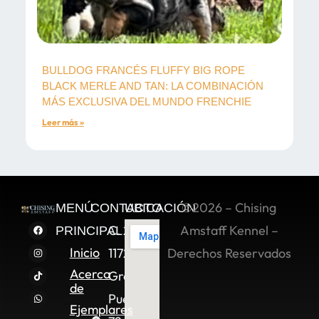
BULLDOG FRANCÉS FLUFFY BIG ROPE
BLACK MERLE AND TAN: LA COMBINACIÓN
MÁS EXCLUSIVA DEL MUNDO FRENCHIE
Leer más »
©2026 – Chising
MENÚ
CONTACTO
UBICACIÓN
C. 2 Sur
Amstaff Kennel –
PRINCIPAL
Inicio
11722,
Derechos Reservados
Acerca
Granjas
de
Puebla,
Ejemplares