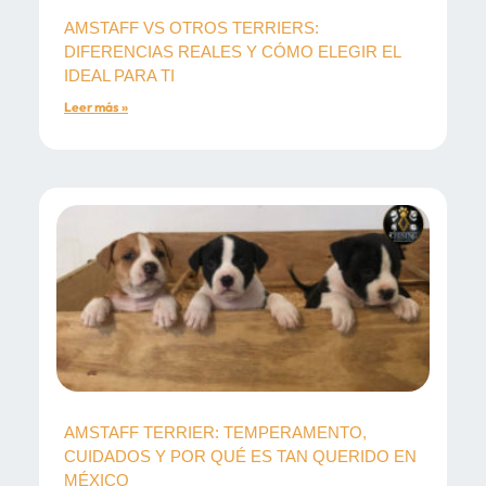
AMSTAFF VS OTROS TERRIERS:
DIFERENCIAS REALES Y CÓMO ELEGIR EL
IDEAL PARA TI
Leer más »
AMSTAFF TERRIER: TEMPERAMENTO,
CUIDADOS Y POR QUÉ ES TAN QUERIDO EN
MÉXICO