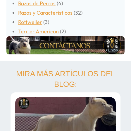
Razas de Perros
(4)
Razas y Características
(32)
Rottweiler
(3)
Terrier American
(2)
MIRA MÁS ARTÍCULOS DEL
BLOG: