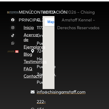
©2026 – Chising
MENÚ
CONTACTO
UBICACIÓN
C. 2 Sur
Amstaff Kennel –
PRINCIPAL
Inicio
11722,
Derechos Reservados
Acerca
Granjas
de
Puebla,
Ejemplares
72490
Blog
Heroica
Testimonios
Puebla de
FAQ
Zaragoza,
Contacto
Pue.
info@chisingamstaff.com
222-