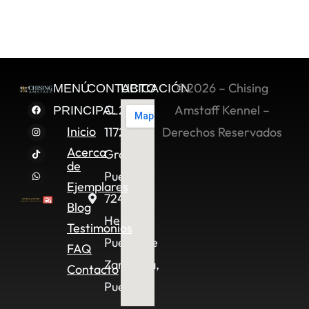
©2026 – Chising
MENÚ
CONTACTO
UBICACIÓN
C. 2 Sur
Amstaff Kennel –
PRINCIPAL
Inicio
11722,
Derechos Reservados
Acerca
Granjas
de
Puebla,
Ejemplares
72490
Blog
Heroica
Testimonios
Puebla de
FAQ
Zaragoza,
Contacto
Pue.