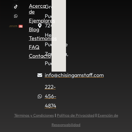
Acerca
Granjas
de
Puebla,
Ejemplares
72490
Blog
Heroica
Testimonios
Puebla de
FAQ
Zaragoza,
Contacto
Pue.
info@chisingamstaff.com
222-
456-
4874
Términos y Condiciones
|
Política de Privacidad
|
Exención de
Responsabilidad