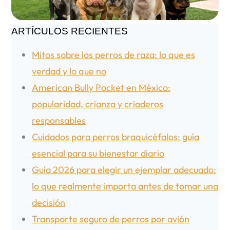
ARTÍCULOS RECIENTES
Mitos sobre los perros de raza: lo que es
verdad y lo que no
American Bully Pocket en México:
popularidad, crianza y criaderos
responsables
Cuidados para perros braquicéfalos: guía
esencial para su bienestar diario
Guía 2026 para elegir un ejemplar adecuado:
lo que realmente importa antes de tomar una
decisión
Transporte seguro de perros por avión