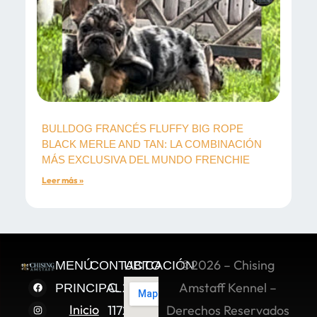
BULLDOG FRANCÉS FLUFFY BIG ROPE
BLACK MERLE AND TAN: LA COMBINACIÓN
MÁS EXCLUSIVA DEL MUNDO FRENCHIE
Leer más »
©2026 – Chising
MENÚ
CONTACTO
UBICACIÓN
C. 2 Sur
Amstaff Kennel –
PRINCIPAL
Inicio
11722,
Derechos Reservados