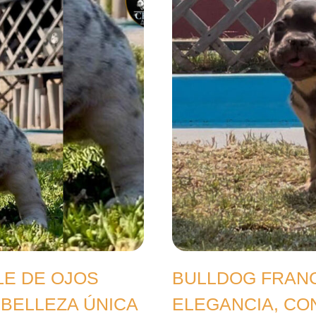
E DE OJOS
BULLDOG FRANC
 BELLEZA ÚNICA
ELEGANCIA, C