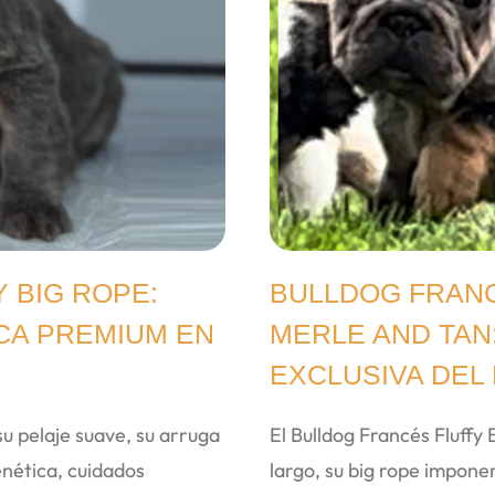
 BIG ROPE:
BULLDOG FRANC
ICA PREMIUM EN
MERLE AND TAN
EXCLUSIVA DEL
su pelaje suave, su arruga
El Bulldog Francés Fluffy
enética, cuidados
largo, su big rope impone