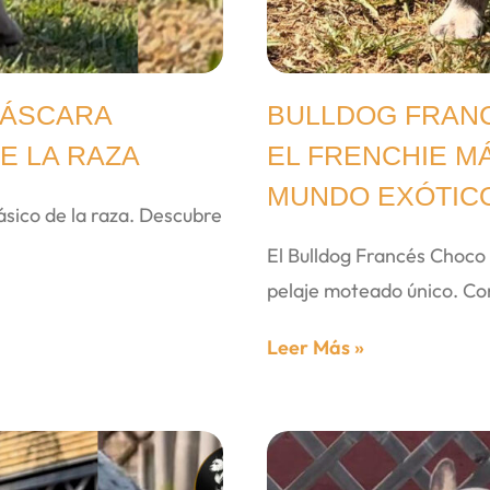
MÁSCARA
BULLDOG FRAN
E LA RAZA
EL FRENCHIE M
MUNDO EXÓTIC
sico de la raza. Descubre
El Bulldog Francés Choco 
pelaje moteado único. Co
Leer Más »