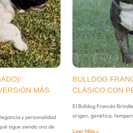
ADO):
BULLDOG FRANC
 VERSIÓN MÁS
CLÁSICO CON P
El Bulldog Francés Brindle
origen, genética, temper
elegancia y personalidad
qué sigue siendo uno de
Leer Más »