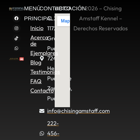
©2026 – Chising
MENÚ
CONTACTO
UBICACIÓN
C. 2 Sur
Amstaff Kennel –
PRINCIPAL
Inicio
11722,
Derechos Reservados
Acerca
Granjas
de
Puebla,
Ejemplares
72490
Blog
Heroica
Testimonios
Puebla de
FAQ
Zaragoza,
Contacto
Pue.
info@chisingamstaff.com
222-
456-