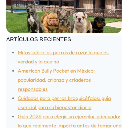
ARTÍCULOS RECIENTES
Mitos sobre los perros de raza: lo que es
verdad y lo que no
American Bully Pocket en México:
popularidad, crianza y criaderos
responsables
Cuidados para perros braquicéfalos: guía
esencial para su bienestar diario
Guía 2026 para elegir un ejemplar adecuado:
lo que realmente importa antes de tomar una