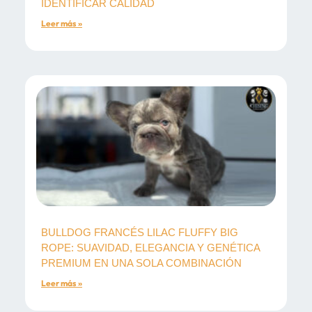
IDENTIFICAR CALIDAD
Leer más »
BULLDOG FRANCÉS LILAC FLUFFY BIG
ROPE: SUAVIDAD, ELEGANCIA Y GENÉTICA
PREMIUM EN UNA SOLA COMBINACIÓN
Leer más »