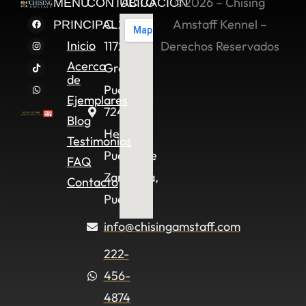
©2026 – Chising
MENÚ
CONTACTO
UBICACIÓN
C. 2 Sur
Amstaff Kennel –
PRINCIPAL
Inicio
11722,
Derechos Reservados
Acerca
Granjas
de
Puebla,
Ejemplares
72490
Blog
Heroica
Testimonios
Puebla de
FAQ
Zaragoza,
Contacto
Pue.
info@chisingamstaff.com
222-
456-
4874