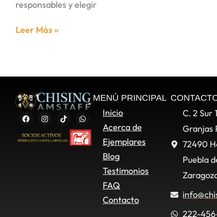
responsables y elegir
Leer Más »
MENÚ PRINCIPAL
CONTACT
Inicio
C. 2 Sur 
Acerca de
Granjas 
Ejemplares
72490 H
Blog
Puebla d
Testimonios
Zaragoza
FAQ
info@chi
Contacto
222-456