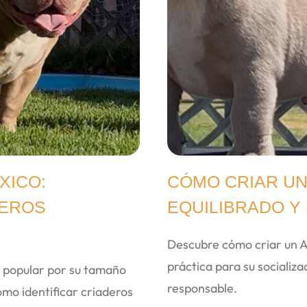
XICO:
CÓMO CRIAR UN
DEROS
EQUILIBRADO Y
Descubre cómo criar un Am
práctica para su socializ
s popular por su tamaño
responsable.
o identificar criaderos