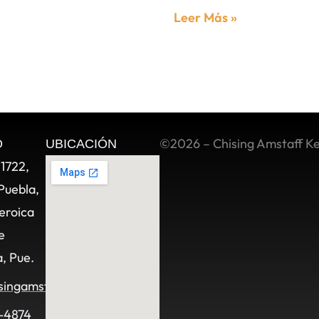
Leer Más »
©2026 – Chising Amstaff K
O
UBICACIÓN
11722,
Puebla,
eroica
e
, Pue.
singamstaff.com
-4874