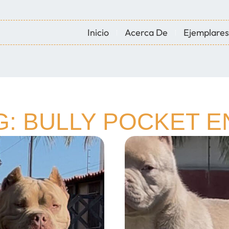
Inicio
Acerca De
Ejemplares
G: BULLY POCKET E