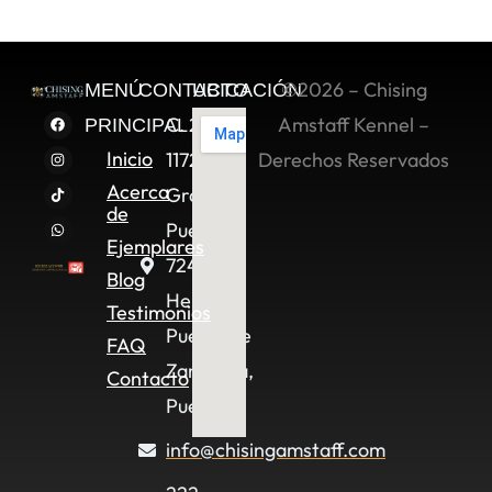
©2026 – Chising
MENÚ
CONTACTO
UBICACIÓN
C. 2 Sur
Amstaff Kennel –
PRINCIPAL
Inicio
11722,
Derechos Reservados
Acerca
Granjas
de
Puebla,
Ejemplares
72490
Blog
Heroica
Testimonios
Puebla de
FAQ
Zaragoza,
Contacto
Pue.
info@chisingamstaff.com