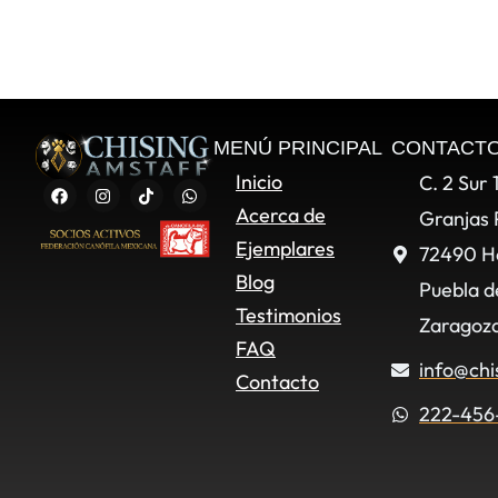
MENÚ PRINCIPAL
CONTACT
Inicio
C. 2 Sur 
Acerca de
Granjas 
Ejemplares
72490 H
Blog
Puebla d
Testimonios
Zaragoza
FAQ
info@chi
Contacto
222-456