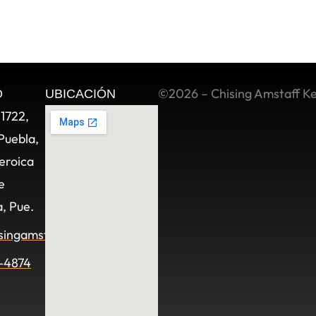
©2026 – Chising Amstaff K
O
UBICACIÓN
11722,
Puebla,
eroica
e
, Pue.
singamstaff.com
-4874