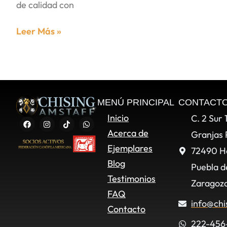
de calidad con
Leer Más »
MENÚ PRINCIPAL
CONTACT
Inicio
C. 2 Sur 
Acerca de
Granjas 
Ejemplares
72490 H
Blog
Puebla d
Testimonios
Zaragoza
FAQ
info@chi
Contacto
222-456