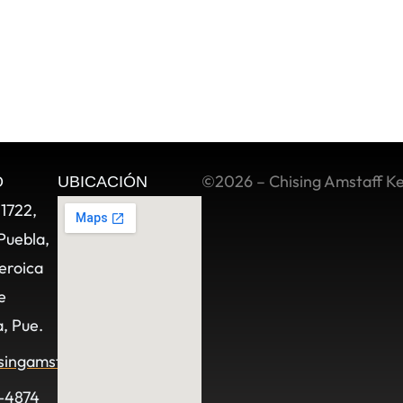
©2026 – Chising Amstaff K
O
UBICACIÓN
11722,
Puebla,
eroica
e
, Pue.
singamstaff.com
-4874