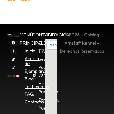
©2026 – Chising
MENÚ
CONTACTO
UBICACIÓN
C. 2 Sur
Amstaff Kennel –
PRINCIPAL
Inicio
11722,
Derechos Reservados
Acerca
Granjas
de
Puebla,
Ejemplares
72490
Blog
Heroica
Testimonios
Puebla de
FAQ
Zaragoza,
Contacto
Pue.