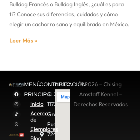
Bulldog Francés o Bulldog Inglés, ¿cuál es para
ti? Conoce sus diferencias, cuidados y cómo
elegir un cachorro sano y equilibrado en México.
Leer Más »
©2026 – Chising
MENÚ
CONTACTO
UBICACIÓN
C. 2 Sur
Amstaff Kennel –
PRINCIPAL
Inicio
11722,
Derechos Reservados
Acerca
Granjas
de
Puebla,
Ejemplares
72490
Blog