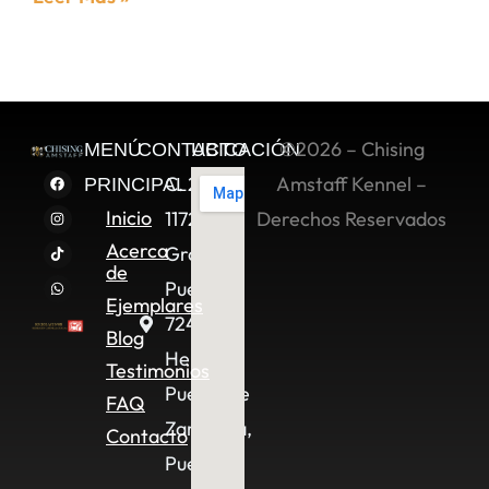
©2026 – Chising
MENÚ
CONTACTO
UBICACIÓN
C. 2 Sur
Amstaff Kennel –
PRINCIPAL
Inicio
11722,
Derechos Reservados
Acerca
Granjas
de
Puebla,
Ejemplares
72490
Blog
Heroica
Testimonios
Puebla de
FAQ
Zaragoza,
Contacto
Pue.