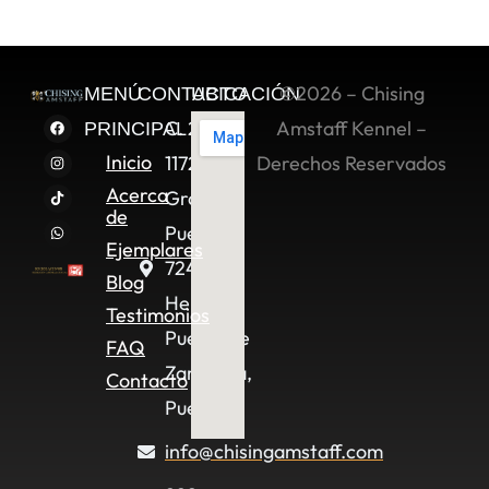
©2026 – Chising
MENÚ
CONTACTO
UBICACIÓN
C. 2 Sur
Amstaff Kennel –
PRINCIPAL
Inicio
11722,
Derechos Reservados
Acerca
Granjas
de
Puebla,
Ejemplares
72490
Blog
Heroica
Testimonios
Puebla de
FAQ
Zaragoza,
Contacto
Pue.
info@chisingamstaff.com