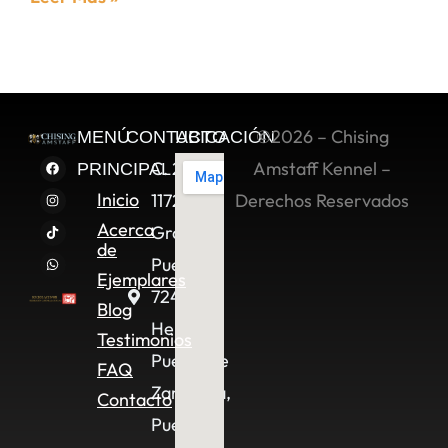
©2026 – Chising
MENÚ
CONTACTO
UBICACIÓN
C. 2 Sur
Amstaff Kennel –
PRINCIPAL
Inicio
11722,
Derechos Reservados
Acerca
Granjas
de
Puebla,
Ejemplares
72490
Blog
Heroica
Testimonios
Puebla de
FAQ
Zaragoza,
Contacto
Pue.