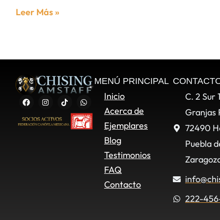
Leer Más »
MENÚ PRINCIPAL
CONTACT
Inicio
C. 2 Sur 
Acerca de
Granjas 
Ejemplares
72490 H
Blog
Puebla d
Testimonios
Zaragoza
FAQ
info@chi
Contacto
222-456