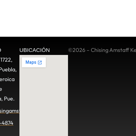
©2026 – Chising Amstaff K
O
UBICACIÓN
11722,
Puebla,
eroica
e
, Pue.
singamstaff.com
-4874