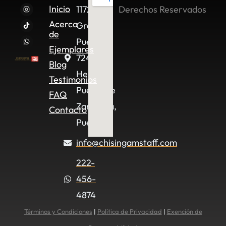
Inicio
11722,
Derechos Reservados
Acerca
Granjas
de
Puebla,
Ejemplares
72490
Blog
Heroica
Testimonios
Puebla de
FAQ
Zaragoza,
Contacto
Pue.
info@chisingamstaff.com
222-
456-
4874
Términos y Condiciones
|
Política de Privacidad
|
Exención de