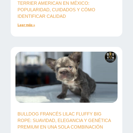
TERRIER AMERICAN EN MÉXICO:
POPULARIDAD, CUIDADOS Y CÓMO
IDENTIFICAR CALIDAD
Leer más »
BULLDOG FRANCÉS LILAC FLUFFY BIG
ROPE: SUAVIDAD, ELEGANCIA Y GENÉTICA
PREMIUM EN UNA SOLA COMBINACIÓN