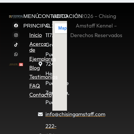
©2026 – Chising
MENÚ
CONTACTO
UBICACIÓN
C. 2 Sur
Amstaff Kennel –
PRINCIPAL
Inicio
11722,
Derechos Reservados
Acerca
Granjas
de
Puebla,
Ejemplares
72490
Blog
Heroica
Testimonios
Puebla de
FAQ
Zaragoza,
Contacto
Pue.
info@chisingamstaff.com
222-