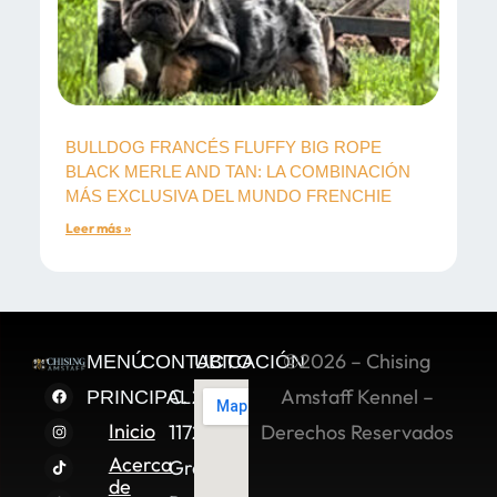
BULLDOG FRANCÉS FLUFFY BIG ROPE
BLACK MERLE AND TAN: LA COMBINACIÓN
MÁS EXCLUSIVA DEL MUNDO FRENCHIE
Leer más »
©2026 – Chising
MENÚ
CONTACTO
UBICACIÓN
C. 2 Sur
Amstaff Kennel –
PRINCIPAL
Inicio
11722,
Derechos Reservados
Acerca
Granjas
de