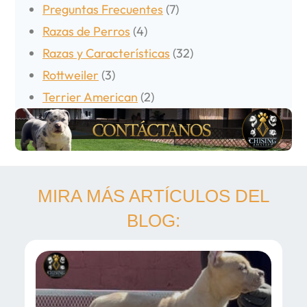
Preguntas Frecuentes
(7)
Razas de Perros
(4)
Razas y Características
(32)
Rottweiler
(3)
Terrier American
(2)
MIRA MÁS ARTÍCULOS DEL
BLOG: